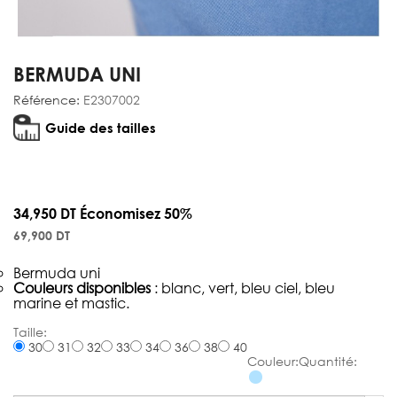
BERMUDA UNI
Référence:
E2307002
Guide des tailles
34,950 DT
Économisez 50%
69,900 DT
Bermuda uni
Couleurs disponibles
: blanc, vert, bleu ciel, bleu
marine et mastic.
Bermuda
30
31
32
33
34
36
38
40