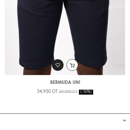
BERMUDA UNI
34,950 DT
69,900 DT
-50%

