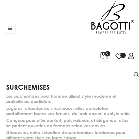
Basculer
☰
la
navigation
0
SURCHEMISES
Les surchemises pour homme allient style moderne et
praticité au quotidien.
Légères, chaudes ou structurées, elles complètent
parfaitement toutes vos tenues, du look casual au style chic.
Conçues pour offrir confort, polyvalence et élégance, elles
se portent ouvertes ou fermées selon vos envies.
Découvrez notre sélection de surchemises tendance pour
affirmer votre style en toute saison.