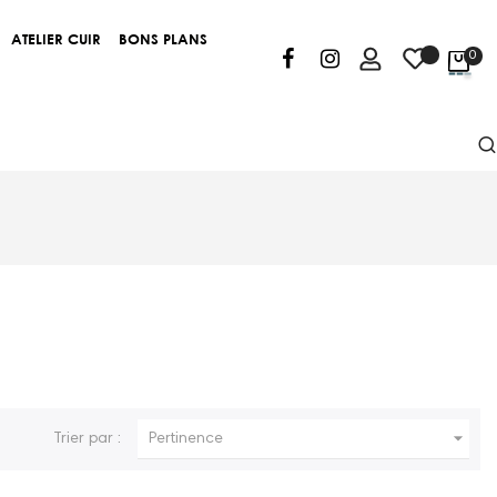
ATELIER CUIR
BONS PLANS
0

Trier par :
Pertinence