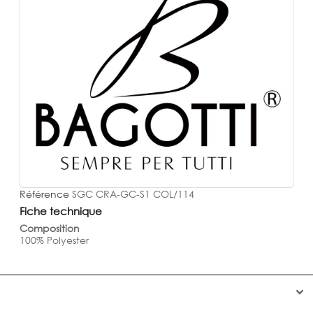
Référence
SGC CRA-GC-S1 COL/114
Fiche technique
Composition
100% Polyester

