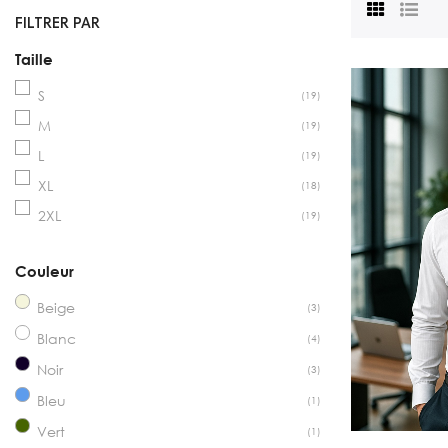
FILTRER PAR
Taille
S
(19)
M
(19)
L
(19)
XL
(18)
2XL
(19)
Couleur
Beige
(3)
Blanc
(4)
Noir
(3)
Bleu
(1)
Vert
(1)