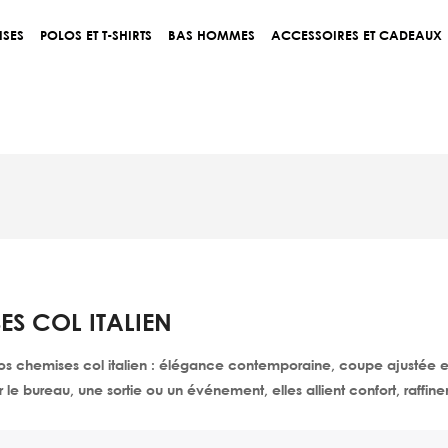
ISES
POLOS ET T-SHIRTS
BAS HOMMES
ACCESSOIRES ET CADEAUX
ES COL ITALIEN
s chemises col italien : élégance contemporaine, coupe ajustée et 
r le bureau, une sortie ou un événement, elles allient confort, raffin