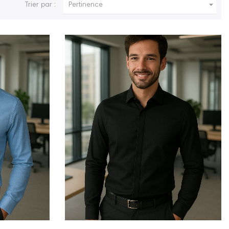

Trier par :
Pertinence