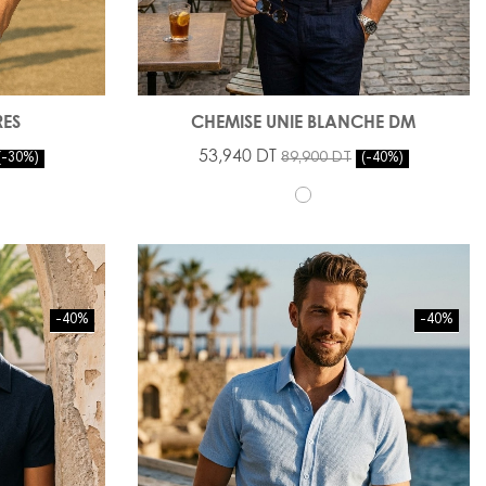
RES
CHEMISE UNIE BLANCHE DM
53,940 DT
89,900 DT
-30%
-40%
-40%
-40%