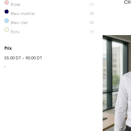
CH
Rose
(1)
Bleu marine
(3)
Bleu ciel
(2)
Ecru
(1)
Prix
55.00 DT - 90.00 DT