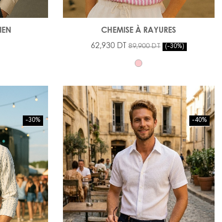
IEN
CHEMISE À RAYURES
62,930 DT
89,900 DT
-30%
-30%
-40%