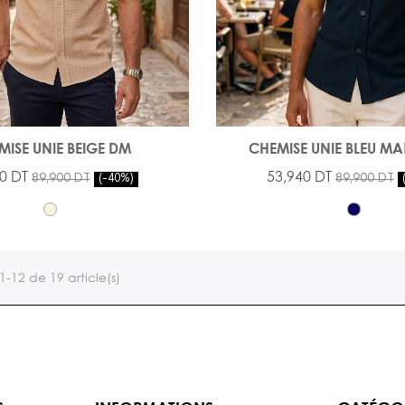
MISE UNIE BEIGE DM
CHEMISE UNIE BLEU M
0 DT
53,940 DT
89,900 DT
89,900 DT
-40%
1-12 de 19 article(s)