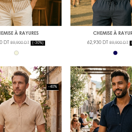
EMISE À RAYURES
CHEMISE À RAYU
0 DT
62,930 DT
89,900 DT
89,900 DT
-30%
-40%