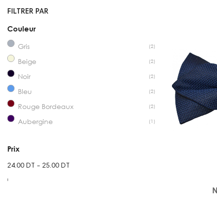
FILTRER PAR
Couleur
Gris
(2)
Beige
(2)
Noir
(2)
Bleu
(2)
Rouge Bordeaux
(2)
Aubergine
(1)
Prix
24.00 DT - 25.00 DT
N