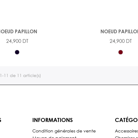
OEUD PAPILLON
NOEUD PAPILL
24,900 DT
24,900 DT
1-11 de 11 article(s)
S
INFORMATIONS
CATÉGO
Condition générales de vente
Accessoire
Moyen de paiement
Chemises s