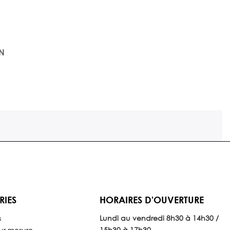
ON
RIES
HORAIRES D'OUVERTURE
s
Lundi au vendredi 8
h30 à 14h30 /
ur mesure
15h30 à 17h30