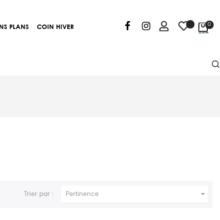
0
NS PLANS
COIN HIVER

Trier par :
Pertinence