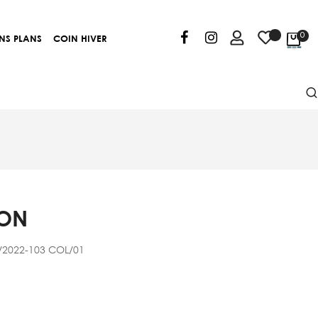
0
NS PLANS
COIN HIVER
LON
/2022-103 COL/01