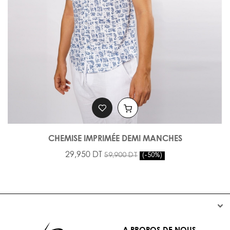
CHEMISE IMPRIMÉE DEMI MANCHES
29,950 DT
59,900 DT
-50%


A PROPOS DE NOUS