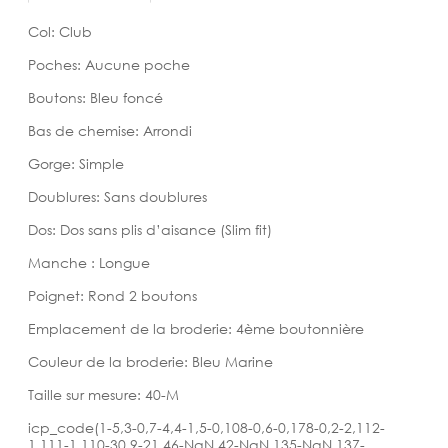
Col: Club
Poches: Aucune poche
Boutons: Bleu foncé
Bas de chemise: Arrondi
Gorge: Simple
Doublures: Sans doublures
Dos: Dos sans plis d’aisance (Slim fit)
Manche : Longue
Poignet: Rond 2 boutons
Emplacement de la broderie: 4ème boutonnière
Couleur de la broderie: Bleu Marine
Taille sur mesure: 40-M
icp_code(1-5,3-0,7-4,4-1,5-0,108-0,6-0,178-0,2-2,112-
1,111-1,110-30,9-21,46-NaN,42-NaN,135-NaN,137-