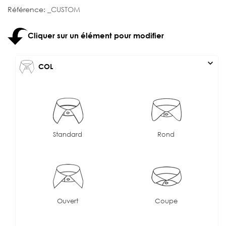
Référence:
_CUSTOM
Cliquer sur un élément pour modifier
expand_more
COL
Standard
Rond
Ouvert
Coupe