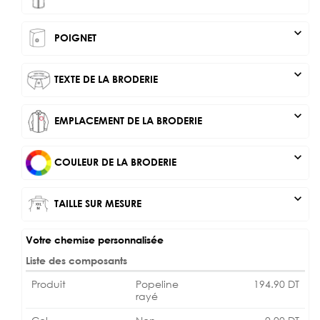
expand_more
POIGNET
expand_more
TEXTE DE LA BRODERIE
expand_more
EMPLACEMENT DE LA BRODERIE
expand_more
COULEUR DE LA BRODERIE
expand_more
TAILLE SUR MESURE
Votre chemise personnalisée
Liste des composants
Produit
Popeline
194.90
DT
rayé