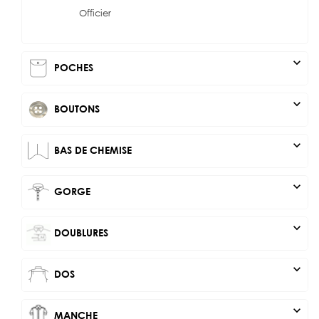
Officier
expand_more
POCHES
expand_more
BOUTONS
expand_more
BAS DE CHEMISE
expand_more
GORGE
expand_more
DOUBLURES
expand_more
DOS
expand_more
MANCHE