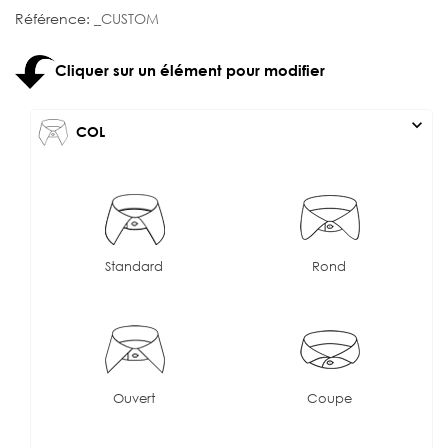
Référence:
_CUSTOM
Cliquer sur un élément pour modifier
expand_more
COL
Standard
Rond
Ouvert
Coupe