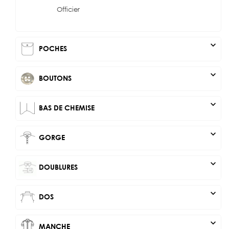
Officier
expand_more
POCHES
expand_more
BOUTONS
expand_more
BAS DE CHEMISE
expand_more
GORGE
expand_more
DOUBLURES
expand_more
DOS
expand_more
MANCHE