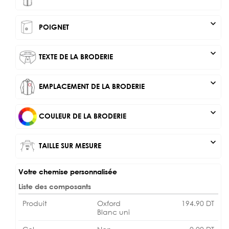
expand_more
POIGNET
expand_more
TEXTE DE LA BRODERIE
expand_more
EMPLACEMENT DE LA BRODERIE
expand_more
COULEUR DE LA BRODERIE
expand_more
TAILLE SUR MESURE
Votre chemise personnalisée
Liste des composants
Produit
Oxford
194.90
DT
Blanc uni