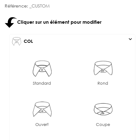
Référence:
_CUSTOM
Cliquer sur un élément pour modifier
expand_more
COL
Standard
Rond
Ouvert
Coupe