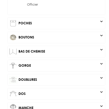
Officier
expand_more
POCHES
expand_more
BOUTONS
expand_more
BAS DE CHEMISE
expand_more
GORGE
expand_more
DOUBLURES
expand_more
DOS
expand_more
MANCHE