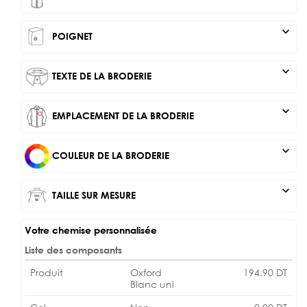
expand_more
POIGNET
expand_more
TEXTE DE LA BRODERIE
expand_more
EMPLACEMENT DE LA BRODERIE
expand_more
COULEUR DE LA BRODERIE
expand_more
TAILLE SUR MESURE
Votre chemise personnalisée
Liste des composants
Produit
Oxford
194.90
DT
Blanc uni