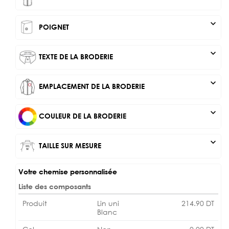
expand_more
POIGNET
expand_more
TEXTE DE LA BRODERIE
expand_more
EMPLACEMENT DE LA BRODERIE
expand_more
COULEUR DE LA BRODERIE
expand_more
TAILLE SUR MESURE
Votre chemise personnalisée
Liste des composants
Produit
Lin uni
214.90
DT
Blanc