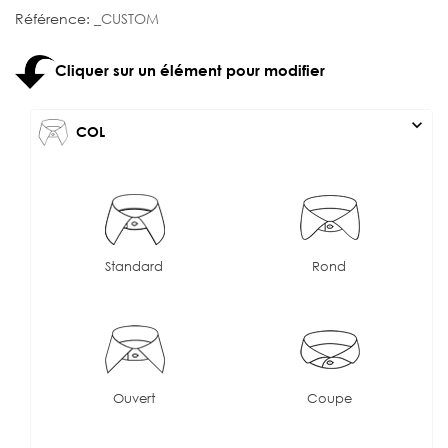
Référence:
_CUSTOM
Cliquer sur un élément pour modifier
expand_more
COL
Standard
Rond
Ouvert
Coupe