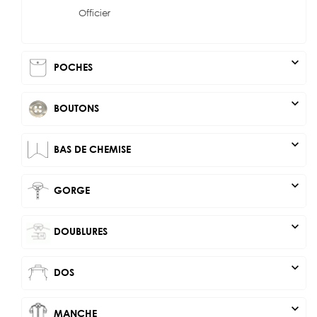
Officier
expand_more
POCHES
expand_more
BOUTONS
expand_more
BAS DE CHEMISE
expand_more
GORGE
expand_more
DOUBLURES
expand_more
DOS
expand_more
MANCHE