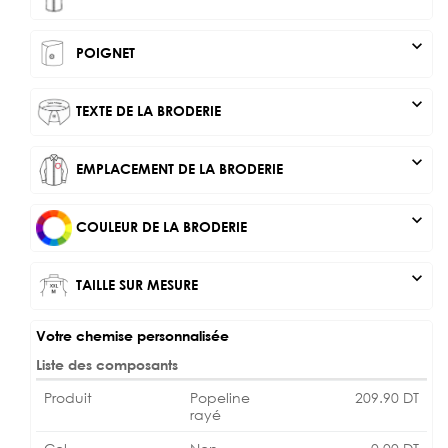
expand_more
POIGNET
expand_more
TEXTE DE LA BRODERIE
expand_more
EMPLACEMENT DE LA BRODERIE
expand_more
COULEUR DE LA BRODERIE
expand_more
TAILLE SUR MESURE
Votre chemise personnalisée
Liste des composants
Produit
Popeline
209.90
DT
rayé