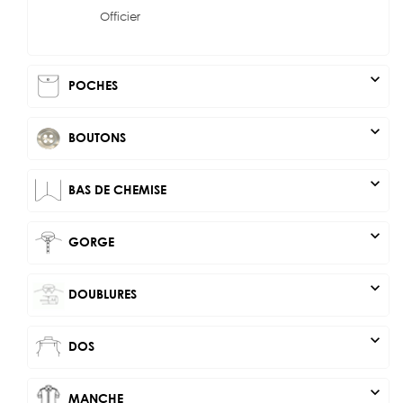
Officier
expand_more
POCHES
expand_more
BOUTONS
expand_more
BAS DE CHEMISE
expand_more
GORGE
expand_more
DOUBLURES
expand_more
DOS
expand_more
MANCHE