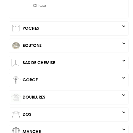
Officier
expand_more
POCHES
expand_more
BOUTONS
expand_more
BAS DE CHEMISE
expand_more
GORGE
expand_more
DOUBLURES
expand_more
DOS
expand_more
MANCHE