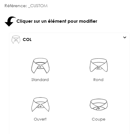
Référence:
_CUSTOM
Cliquer sur un élément pour modifier
expand_more
COL
Standard
Rond
Ouvert
Coupe