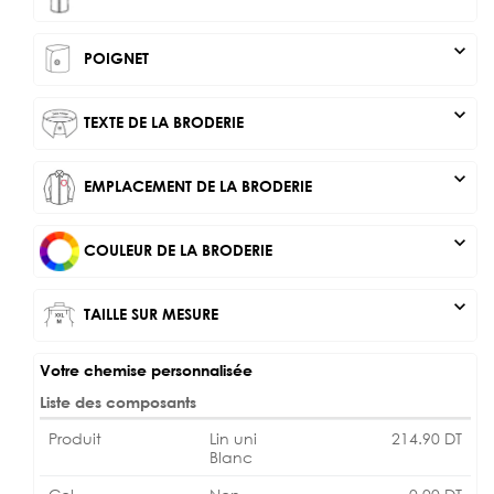
expand_more
POIGNET
expand_more
TEXTE DE LA BRODERIE
expand_more
EMPLACEMENT DE LA BRODERIE
expand_more
COULEUR DE LA BRODERIE
expand_more
TAILLE SUR MESURE
Votre chemise personnalisée
Liste des composants
Produit
Lin uni
214.90
DT
Blanc