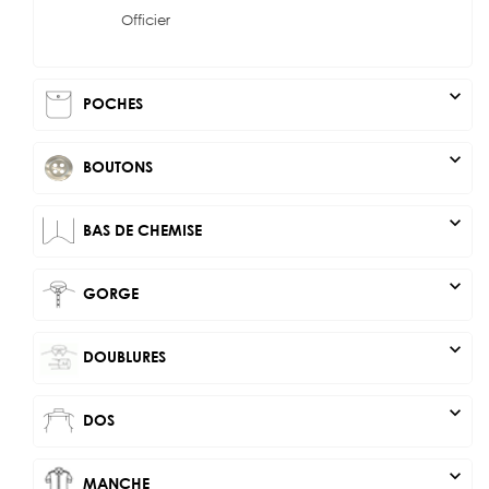
Officier
expand_more
POCHES
expand_more
BOUTONS
expand_more
BAS DE CHEMISE
expand_more
GORGE
expand_more
DOUBLURES
expand_more
DOS
expand_more
MANCHE