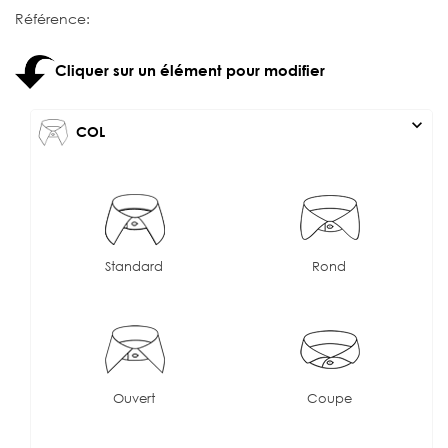
Référence:
Cliquer sur un élément pour modifier
expand_more
COL
Standard
Rond
Ouvert
Coupe