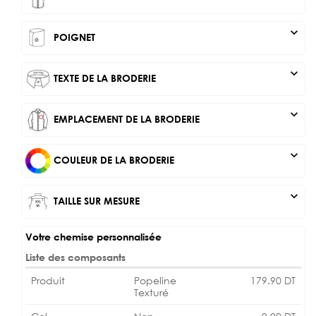
expand_more
POIGNET
expand_more
TEXTE DE LA BRODERIE
expand_more
EMPLACEMENT DE LA BRODERIE
expand_more
COULEUR DE LA BRODERIE
expand_more
TAILLE SUR MESURE
Votre chemise personnalisée
Liste des composants
Produit
Popeline
179.90
DT
Texturé