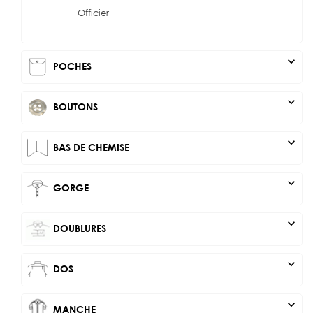
Officier
expand_more
POCHES
expand_more
BOUTONS
expand_more
BAS DE CHEMISE
expand_more
GORGE
expand_more
DOUBLURES
expand_more
DOS
expand_more
MANCHE