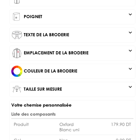
expand_more
POIGNET
expand_more
TEXTE DE LA BRODERIE
expand_more
EMPLACEMENT DE LA BRODERIE
expand_more
COULEUR DE LA BRODERIE
expand_more
TAILLE SUR MESURE
Votre chemise personnalisée
Liste des composants
Produit
Oxford
179.90
DT
Blanc uni