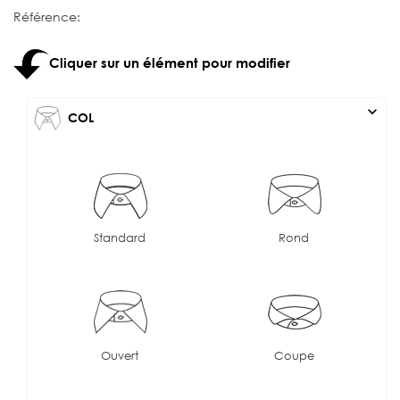
Référence:
Cliquer sur un élément pour modifier
expand_more
COL
Standard
Rond
Ouvert
Coupe