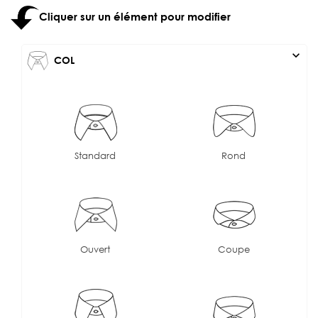
Cliquer sur un élément pour modifier
expand_more
COL
Standard
Rond
Ouvert
Coupe