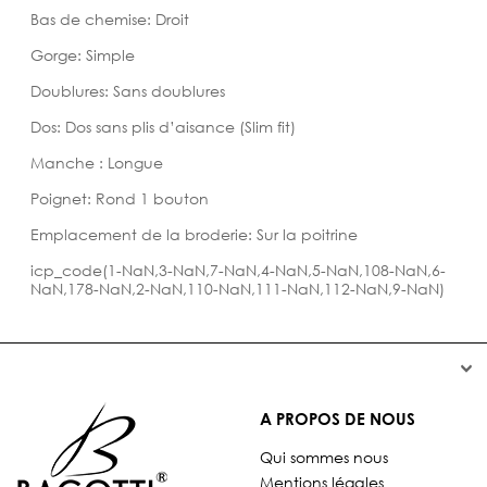
Bas de chemise: Droit
Gorge: Simple
Doublures: Sans doublures
Dos: Dos sans plis d’aisance (Slim fit)
Manche : Longue
Poignet: Rond 1 bouton
Emplacement de la broderie: Sur la poitrine
icp_code(1-NaN,3-NaN,7-NaN,4-NaN,5-NaN,108-NaN,6-
NaN,178-NaN,2-NaN,110-NaN,111-NaN,112-NaN,9-NaN)


A PROPOS DE NOUS
Qui sommes nous
Mentions légales