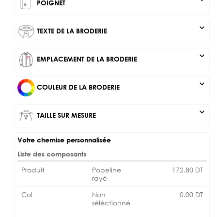
POIGNET
expand_more
TEXTE DE LA BRODERIE
expand_more
EMPLACEMENT DE LA BRODERIE
expand_more
COULEUR DE LA BRODERIE
expand_more
TAILLE SUR MESURE
Votre chemise personnalisée
Liste des composants
Produit
Popeline
172.80
DT
rayé
Col
Non
0.00
DT
séléctionné