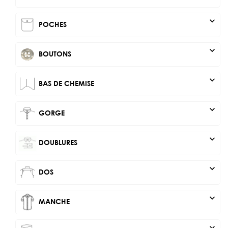
expand_more
POCHES
expand_more
BOUTONS
expand_more
BAS DE CHEMISE
expand_more
GORGE
expand_more
DOUBLURES
expand_more
DOS
expand_more
MANCHE
expand_more