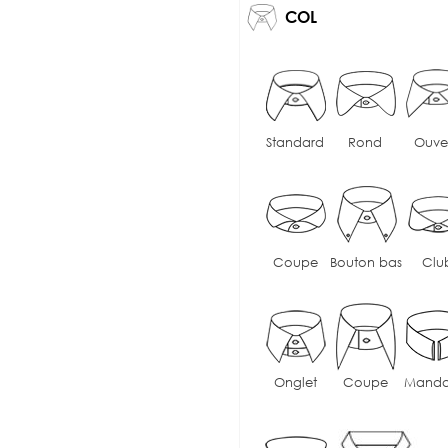
COL
Standard
Rond
Ouve
Coupe
Bouton bas
Clu
Onglet
Coupe
Manda