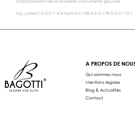
Emplacement de la broderie: Manchette gauche
icp_code(1-0,3-0,7-4,4-NaN,5-0,108-0,6-5,178-0,2-0,112-
A PROPOS DE NOU
Qui sommes nous
Mentions légales
Blog & Actualités
Contact