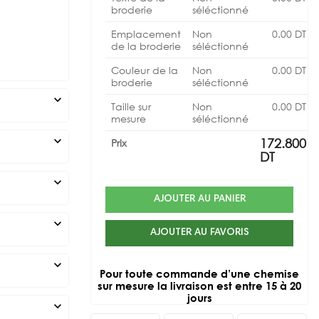
broderie
séléctionné
Emplacement
Non
0.00
DT
de la broderie
séléctionné
Couleur de la
Non
0.00
DT
broderie
séléctionné
expand_more
Taille sur
Non
0.00
DT
mesure
séléctionné
expand_more
172.800
Prix
DT
expand_more
AJOUTER AU PANIER
expand_more
AJOUTER AU FAVORIS
expand_more
Pour toute commande d’une chemise
sur mesure la livraison est entre 15 à 20
jours
expand_more