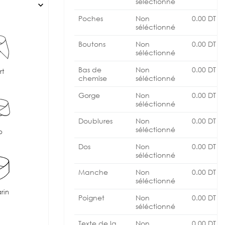
séléctionné
expand_more
Poches
Non
0.00
DT
séléctionné
Boutons
Non
0.00
DT
séléctionné
Bas de
Non
0.00
DT
rt
chemise
séléctionné
Gorge
Non
0.00
DT
séléctionné
Doublures
Non
0.00
DT
séléctionné
b
Dos
Non
0.00
DT
séléctionné
Manche
Non
0.00
DT
séléctionné
rin
Poignet
Non
0.00
DT
séléctionné
Texte de la
Non
0.00
DT