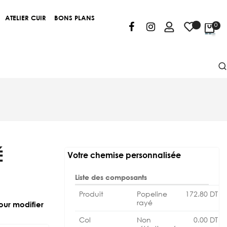
ATELIER CUIR
BONS PLANS
0
É
Votre chemise personnalisée
Liste des composants
Produit
Popeline
172.80
DT
rayé
our modifier
Col
Non
0.00
DT