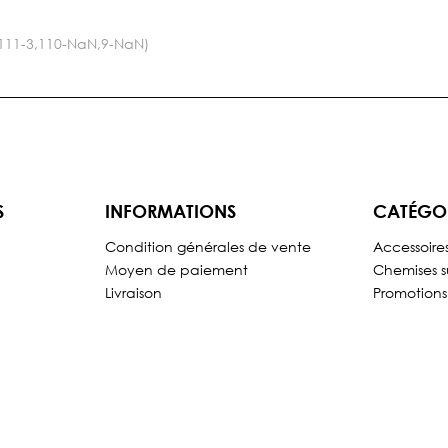
1,111-3,110-NaN,9-NaN)
S
INFORMATIONS
CATÉGO
Condition générales de vente
Accessoire
Moyen de paiement
Chemises s
Livraison
Promotions