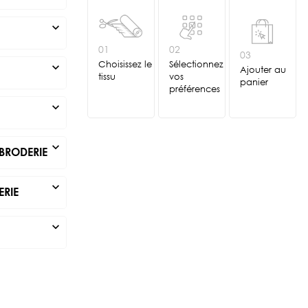
expand_more
01
02
03
Choisissez le
Sélectionnez
expand_more
Ajouter au
tissu
vos
panier
préférences
expand_more
expand_more
BRODERIE
expand_more
ERIE
expand_more