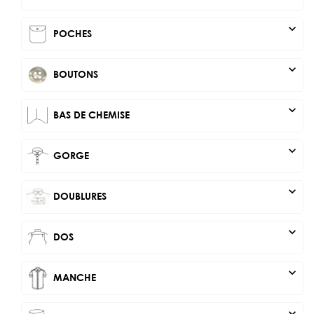
expand_more
POCHES
expand_more
BOUTONS
expand_more
BAS DE CHEMISE
expand_more
GORGE
expand_more
DOUBLURES
expand_more
DOS
expand_more
MANCHE
expand_more