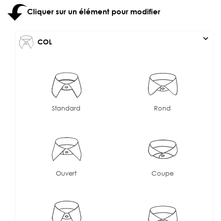
Cliquer sur un élément pour modifier
expand_more
COL
Standard
Rond
Ouvert
Coupe