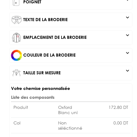
POIGNET
expand_more
TEXTE DE LA BRODERIE
expand_more
EMPLACEMENT DE LA BRODERIE
expand_more
COULEUR DE LA BRODERIE
expand_more
TAILLE SUR MESURE
Votre chemise personnalisée
Liste des composants
Produit
Oxford
172.80
DT
Blanc uni
Col
Non
0.00
DT
séléctionné