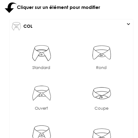
Cliquer sur un élément pour modifier
expand_more
COL
Standard
Rond
Ouvert
Coupe