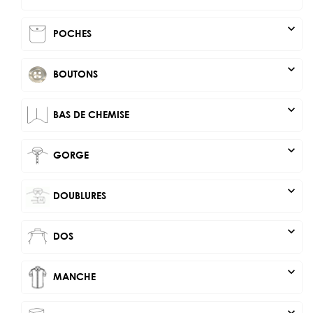
expand_more
POCHES
expand_more
BOUTONS
expand_more
BAS DE CHEMISE
expand_more
GORGE
expand_more
DOUBLURES
expand_more
DOS
expand_more
MANCHE
expand_more