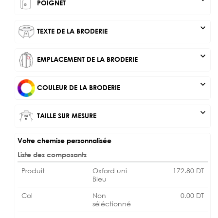
POIGNET
expand_more
TEXTE DE LA BRODERIE
expand_more
EMPLACEMENT DE LA BRODERIE
expand_more
COULEUR DE LA BRODERIE
expand_more
TAILLE SUR MESURE
Votre chemise personnalisée
Liste des composants
Produit
Oxford uni
172.80
DT
Bleu
Col
Non
0.00
DT
séléctionné