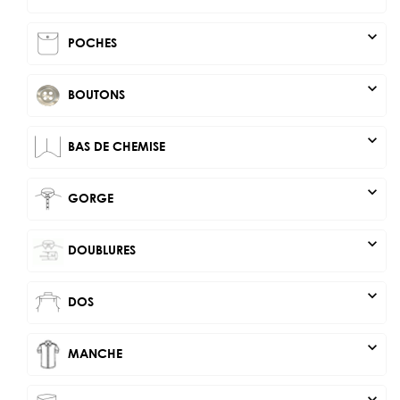
expand_more
POCHES
expand_more
BOUTONS
expand_more
BAS DE CHEMISE
expand_more
GORGE
expand_more
DOUBLURES
expand_more
DOS
expand_more
MANCHE
expand_more