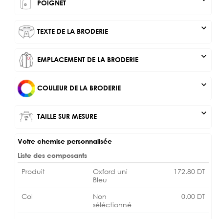
POIGNET
expand_more
TEXTE DE LA BRODERIE
expand_more
EMPLACEMENT DE LA BRODERIE
expand_more
COULEUR DE LA BRODERIE
expand_more
TAILLE SUR MESURE
Votre chemise personnalisée
Liste des composants
Produit
Oxford uni
172.80
DT
Bleu
Col
Non
0.00
DT
séléctionné