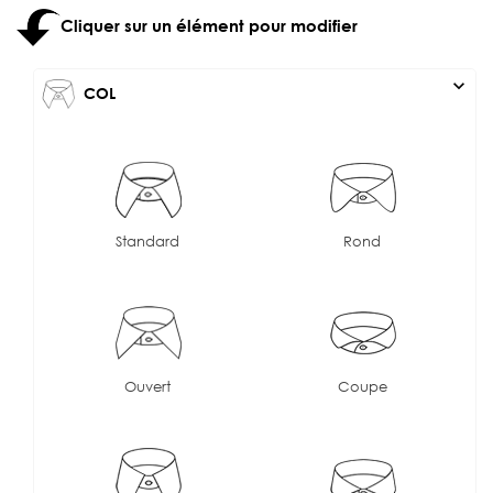
Cliquer sur un élément pour modifier
expand_more
COL
Standard
Rond
Ouvert
Coupe