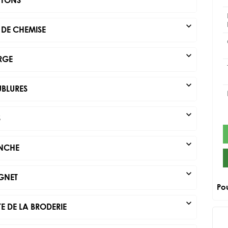
expand_more
 DE CHEMISE
expand_more
RGE
expand_more
BLURES
expand_more
S
expand_more
NCHE
expand_more
GNET
Po
expand_more
E DE LA BRODERIE