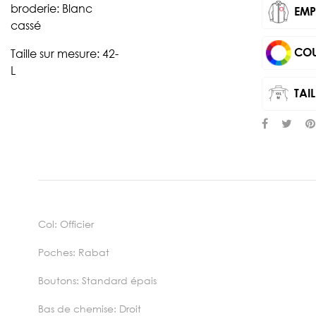
broderie: Blanc
EMP
cassé
COU
Taille sur mesure: 42-
L
TAIL
Col: Officier
Poches: Rabat
Boutons: Standard épais
Bas de chemise: Droit