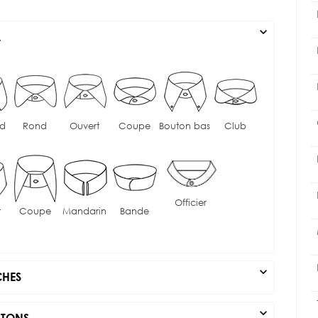
expand_more
L
rd
Rond
Ouvert
Coupe
Bouton bas
Club
Officier
t
Coupe
Mandarin
Bande
expand_more
HES
expand_more
TONS