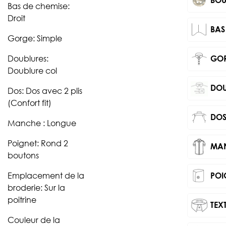
Bas de chemise:
Droit
BAS
Gorge: Simple
Doublures:
GO
Doublure col
DOU
Dos: Dos avec 2 plis
(Confort fit)
DO
Manche : Longue
Poignet: Rond 2
MA
boutons
Emplacement de la
POI
broderie: Sur la
poitrine
TEXT
Couleur de la