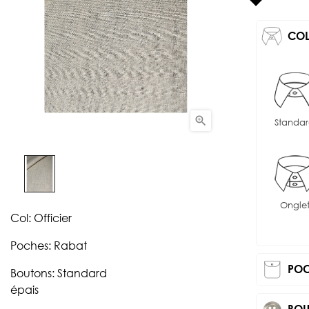
CO

Standa
Ongle
Col: Officier
Poches: Rabat
POC
Boutons: Standard
épais
BOU