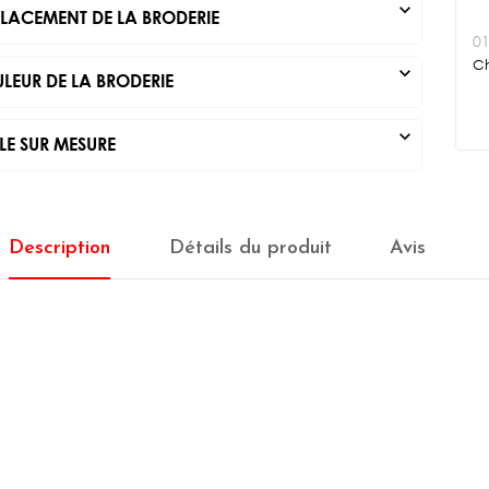
expand_more
LACEMENT DE LA BRODERIE
0
Ch
expand_more
LEUR DE LA BRODERIE
expand_more
LE SUR MESURE
Description
Détails du produit
Avis