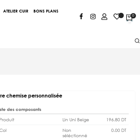
ATELIER CUIR
BONS PLANS
0
re chemise personnalisée
iste des composants
Produit
Lin Uni Beige
196.80
DT
Col
Non
0.00
DT
séléctionné