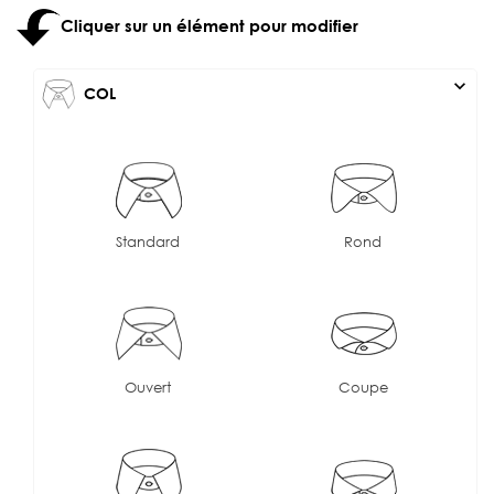
Cliquer sur un élément pour modifier
expand_more
COL
Standard
Rond
Ouvert
Coupe