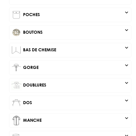
expand_more
POCHES
expand_more
BOUTONS
expand_more
BAS DE CHEMISE
expand_more
GORGE
expand_more
DOUBLURES
expand_more
DOS
expand_more
MANCHE
expand_more