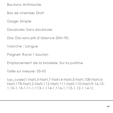
Boutons: Anthracite
Bas de chemise: Droit
Gorge: Simple
Doublures: Sans doublures
Dos: Dos sans plis d’aisance (Slim fit)
Manche : Longue
Poignet: Rond 1 bouton
Emplacement de la broderie: Sur la poitrine
Taille sur mesure: 35-XS
icp_code(1-NaN,3-NaN,7-NaN,4-NaN,5-NaN,108-NaN,6-
NaN,178-NaN,2-NaN,112-NaN,111-NaN,110-NaN,9-16,15-
1,10-1,13-1,11-1,113-1,114-1,116-1,115-1,12-1,14-1)

