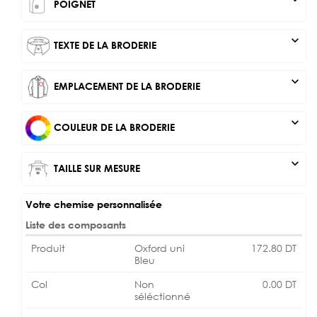
POIGNET
expand_more
TEXTE DE LA BRODERIE
expand_more
EMPLACEMENT DE LA BRODERIE
expand_more
COULEUR DE LA BRODERIE
expand_more
TAILLE SUR MESURE
Votre chemise personnalisée
Liste des composants
Produit
Oxford uni
172.80
DT
Bleu
Col
Non
0.00
DT
séléctionné