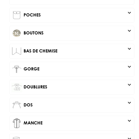
expand_more
POCHES
expand_more
BOUTONS
expand_more
BAS DE CHEMISE
expand_more
GORGE
expand_more
DOUBLURES
expand_more
DOS
expand_more
MANCHE
expand_more