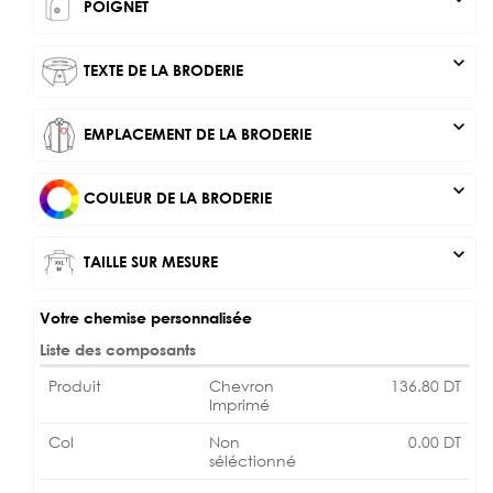
POIGNET
expand_more
TEXTE DE LA BRODERIE
expand_more
EMPLACEMENT DE LA BRODERIE
expand_more
COULEUR DE LA BRODERIE
expand_more
TAILLE SUR MESURE
Votre chemise personnalisée
Liste des composants
Produit
Chevron
136.80
DT
Imprimé
Col
Non
0.00
DT
séléctionné