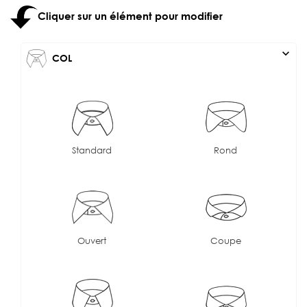
Cliquer sur un élément pour modifier
expand_more
COL
Standard
Rond
Ouvert
Coupe