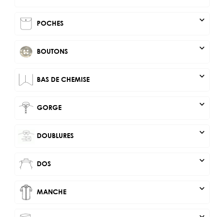
expand_more
POCHES
expand_more
BOUTONS
expand_more
BAS DE CHEMISE
expand_more
GORGE
expand_more
DOUBLURES
expand_more
DOS
expand_more
MANCHE
expand_more