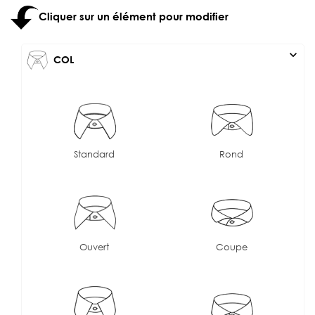
Cliquer sur un élément pour modifier
expand_more
COL
Standard
Rond
Ouvert
Coupe