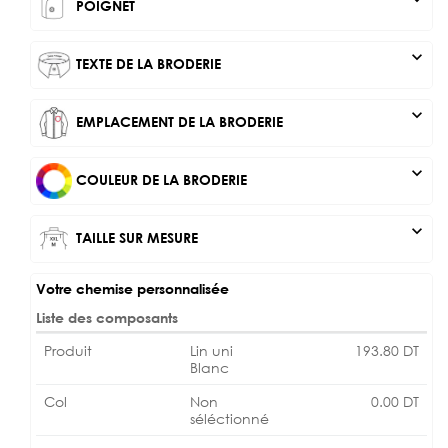
POIGNET
expand_more
TEXTE DE LA BRODERIE
expand_more
EMPLACEMENT DE LA BRODERIE
expand_more
COULEUR DE LA BRODERIE
expand_more
TAILLE SUR MESURE
Votre chemise personnalisée
Liste des composants
Produit
Lin uni
193.80
DT
Blanc
Col
Non
0.00
DT
séléctionné