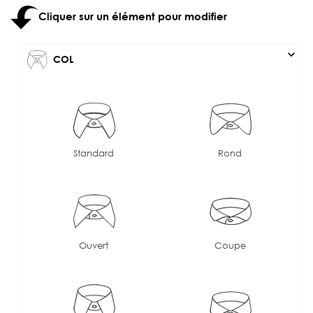
Cliquer sur un élément pour modifier
expand_more
COL
Standard
Rond
Ouvert
Coupe