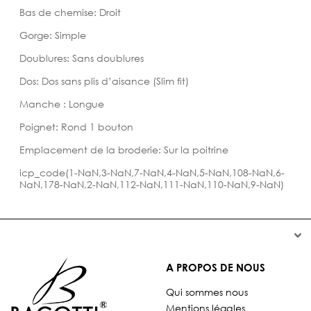
Bas de chemise: Droit
Gorge: Simple
Doublures: Sans doublures
Dos: Dos sans plis d’aisance (Slim fit)
Manche : Longue
Poignet: Rond 1 bouton
Emplacement de la broderie: Sur la poitrine
icp_code(1-NaN,3-NaN,7-NaN,4-NaN,5-NaN,108-NaN,6-
NaN,178-NaN,2-NaN,112-NaN,111-NaN,110-NaN,9-NaN)


A PROPOS DE NOUS
Qui sommes nous
Mentions légales