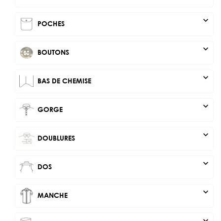
expand_more
POCHES
expand_more
BOUTONS
expand_more
BAS DE CHEMISE
expand_more
GORGE
expand_more
DOUBLURES
expand_more
DOS
expand_more
MANCHE
expand_more