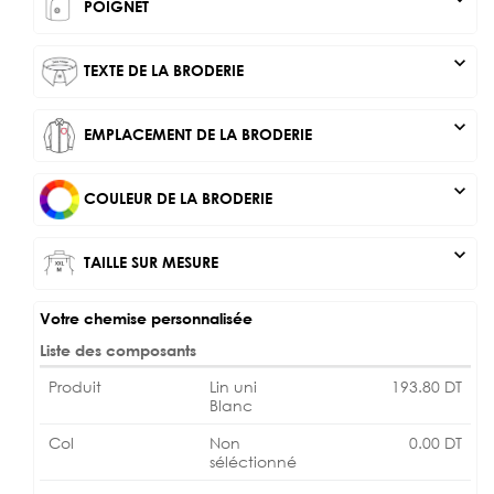
POIGNET
expand_more
TEXTE DE LA BRODERIE
expand_more
EMPLACEMENT DE LA BRODERIE
expand_more
COULEUR DE LA BRODERIE
expand_more
TAILLE SUR MESURE
Votre chemise personnalisée
Liste des composants
Produit
Lin uni
193.80
DT
Blanc
Col
Non
0.00
DT
séléctionné