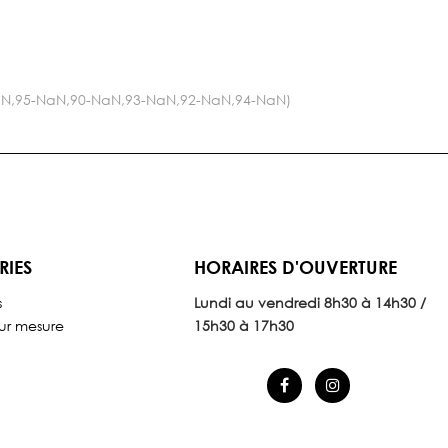
-NaN,95-NaN,90-NaN,93-NaN,92-NaN,94-NaN)
RIES
HORAIRES D'OUVERTURE
s
Lundi au vendredi 8
h30 à 14h30 /
ur mesure
15h30 à 17h30