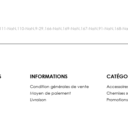
-NaN,111-NaN,110-NaN,9-29,166-NaN,169-NaN,167-NaN,91-NaN,168
S
INFORMATIONS
CATÉGO
Condition générales de vente
Accessoire
Moyen de paiement
Chemises s
Livraison
Promotions