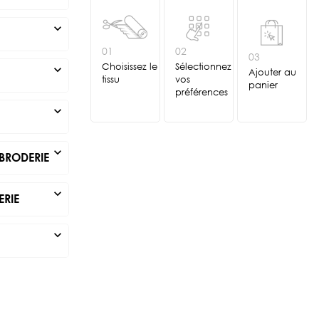
expand_more
01
02
03
Choisissez le
Sélectionnez
expand_more
Ajouter au
tissu
vos
panier
préférences
expand_more
expand_more
BRODERIE
expand_more
ERIE
expand_more