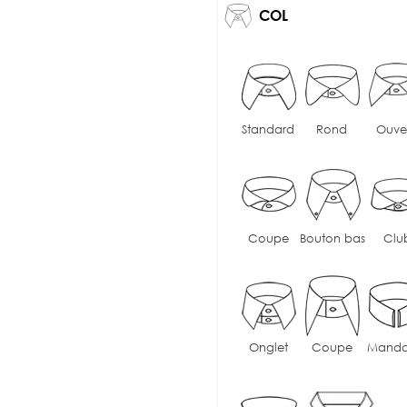
COL
Standard
Rond
Ouve
Coupe
Bouton bas
Clu
Onglet
Coupe
Manda