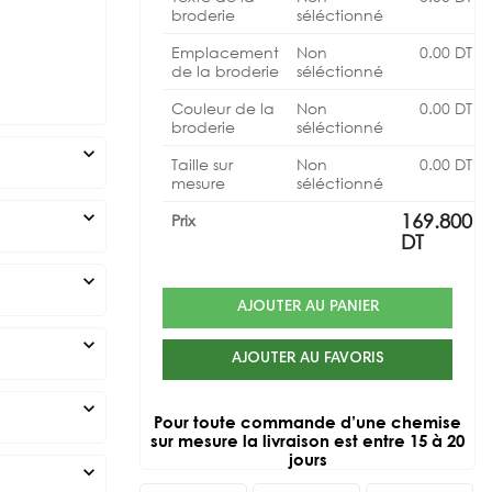
broderie
séléctionné
Emplacement
Non
0.00
DT
de la broderie
séléctionné
Couleur de la
Non
0.00
DT
broderie
séléctionné
expand_more
Taille sur
Non
0.00
DT
mesure
séléctionné
expand_more
169.800
Prix
DT
expand_more
AJOUTER AU PANIER
expand_more
AJOUTER AU FAVORIS
expand_more
Pour toute commande d’une chemise
sur mesure la livraison est entre 15 à 20
jours
expand_more