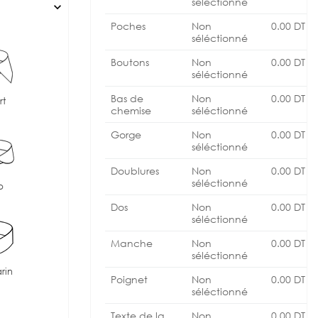
séléctionné
expand_more
Poches
Non
0.00
DT
séléctionné
Boutons
Non
0.00
DT
séléctionné
Bas de
Non
0.00
DT
rt
chemise
séléctionné
Gorge
Non
0.00
DT
séléctionné
Doublures
Non
0.00
DT
séléctionné
b
Dos
Non
0.00
DT
séléctionné
Manche
Non
0.00
DT
séléctionné
rin
Poignet
Non
0.00
DT
séléctionné
Texte de la
Non
0.00
DT