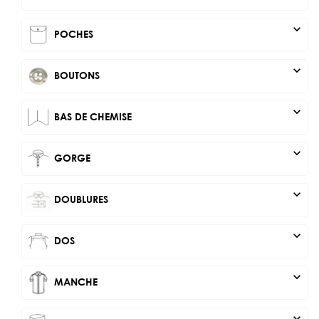
expand_more
POCHES
expand_more
BOUTONS
expand_more
BAS DE CHEMISE
expand_more
GORGE
expand_more
DOUBLURES
expand_more
DOS
expand_more
MANCHE
expand_more