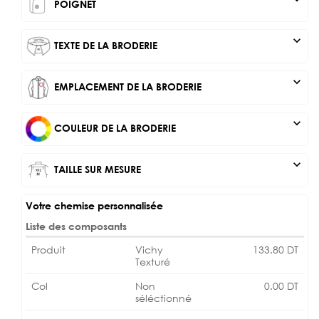
POIGNET
expand_more
TEXTE DE LA BRODERIE
expand_more
EMPLACEMENT DE LA BRODERIE
expand_more
COULEUR DE LA BRODERIE
expand_more
TAILLE SUR MESURE
Votre chemise personnalisée
Liste des composants
Produit
Vichy
133.80
DT
Texturé
Col
Non
0.00
DT
séléctionné