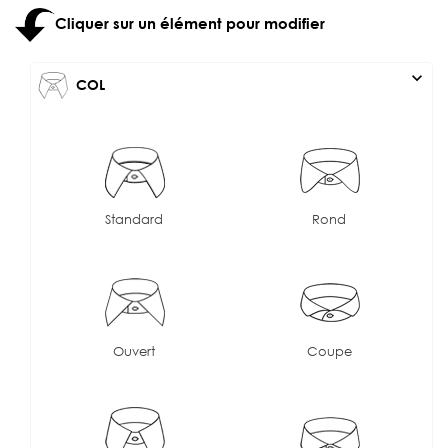
Cliquer sur un élément pour modifier
expand_more
COL
Standard
Rond
Ouvert
Coupe