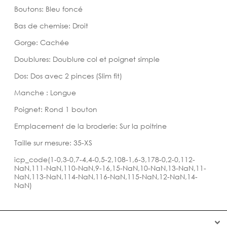
Boutons: Bleu foncé
Bas de chemise: Droit
Gorge: Cachée
Doublures: Doublure col et poignet simple
Dos: Dos avec 2 pinces (Slim fit)
Manche : Longue
Poignet: Rond 1 bouton
Emplacement de la broderie: Sur la poitrine
Taille sur mesure: 35-XS
icp_code(1-0,3-0,7-4,4-0,5-2,108-1,6-3,178-0,2-0,112-
NaN,111-NaN,110-NaN,9-16,15-NaN,10-NaN,13-NaN,11-
NaN,113-NaN,114-NaN,116-NaN,115-NaN,12-NaN,14-
NaN)

