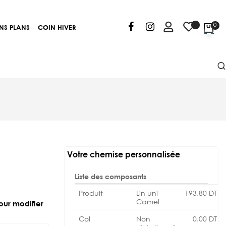
0
NS PLANS
COIN HIVER
Votre chemise personnalisée
Liste des composants
Produit
Lin uni
193.80
DT
Camel
our modifier
Col
Non
0.00
DT