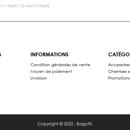
N,111-NaN,110-NaN,9-NaN)
S
INFORMATIONS
CATÉGO
Condition générales de vente
Accessoire
Moyen de paiement
Chemises s
Livraison
Promotions
Copyright © 2022 . Bagotti.