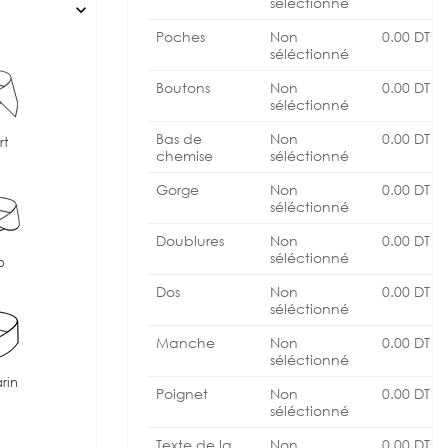
séléctionné
expand_more
Poches
Non
0.00
DT
séléctionné
Boutons
Non
0.00
DT
séléctionné
Bas de
Non
0.00
DT
rt
chemise
séléctionné
Gorge
Non
0.00
DT
séléctionné
Doublures
Non
0.00
DT
séléctionné
b
Dos
Non
0.00
DT
séléctionné
Manche
Non
0.00
DT
séléctionné
rin
Poignet
Non
0.00
DT
séléctionné
Texte de la
Non
0.00
DT