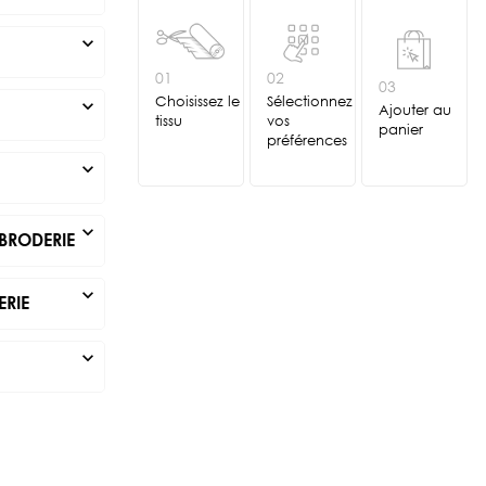
expand_more
01
02
03
Choisissez le
Sélectionnez
expand_more
Ajouter au
tissu
vos
panier
préférences
expand_more
expand_more
BRODERIE
expand_more
ERIE
expand_more