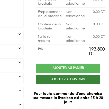
broderie
séléctionné
Emplacement
Non
0.00
DT
de la broderie
séléctionné
Couleur de la
Non
0.00
DT
broderie
séléctionné
expand_more
Taille sur
Non
0.00
DT
mesure
séléctionné
expand_more
193.800
Prix
DT
expand_more
AJOUTER AU PANIER
expand_more
AJOUTER AU FAVORIS
expand_more
Pour toute commande d’une chemise
sur mesure la livraison est entre 15 à 20
jours
expand_more