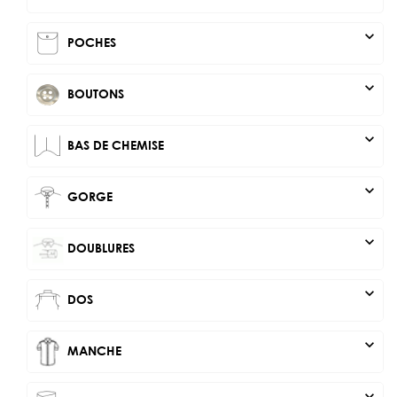
expand_more
POCHES
expand_more
BOUTONS
expand_more
BAS DE CHEMISE
expand_more
GORGE
expand_more
DOUBLURES
expand_more
DOS
expand_more
MANCHE
expand_more