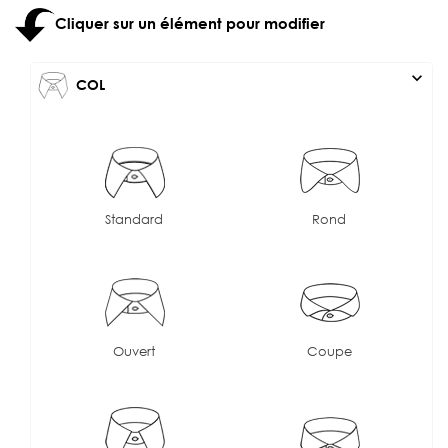
Cliquer sur un élément pour modifier
expand_more
COL
Standard
Rond
Ouvert
Coupe