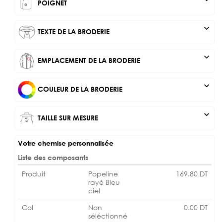
POIGNET
expand_more
TEXTE DE LA BRODERIE
expand_more
EMPLACEMENT DE LA BRODERIE
expand_more
COULEUR DE LA BRODERIE
expand_more
TAILLE SUR MESURE
Votre chemise personnalisée
Liste des composants
Produit
Popeline
169.80
DT
rayé Bleu
ciel
Col
Non
0.00
DT
séléctionné