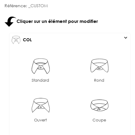
Référence:
_CUSTOM
Cliquer sur un élément pour modifier
expand_more
COL
Standard
Rond
Ouvert
Coupe