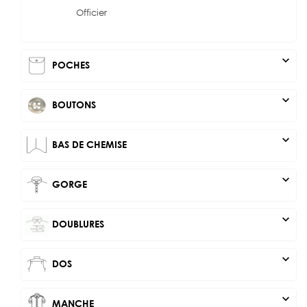
Officier
expand_more
POCHES
expand_more
BOUTONS
expand_more
BAS DE CHEMISE
expand_more
GORGE
expand_more
DOUBLURES
expand_more
DOS
expand_more
MANCHE