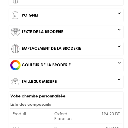
expand_more
POIGNET
expand_more
TEXTE DE LA BRODERIE
expand_more
EMPLACEMENT DE LA BRODERIE
expand_more
COULEUR DE LA BRODERIE
expand_more
TAILLE SUR MESURE
Votre chemise personnalisée
Liste des composants
Produit
Oxford
194.90
DT
Blanc uni