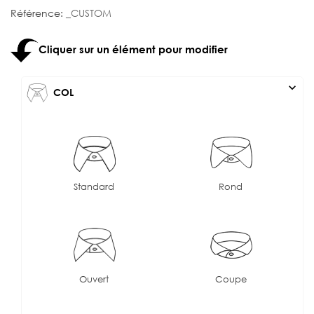
Référence:
_CUSTOM
Cliquer sur un élément pour modifier
expand_more
COL
Standard
Rond
Ouvert
Coupe