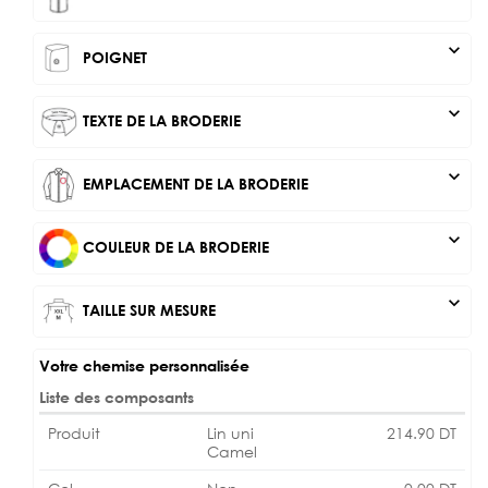
expand_more
POIGNET
expand_more
TEXTE DE LA BRODERIE
expand_more
EMPLACEMENT DE LA BRODERIE
expand_more
COULEUR DE LA BRODERIE
expand_more
TAILLE SUR MESURE
Votre chemise personnalisée
Liste des composants
Produit
Lin uni
214.90
DT
Camel