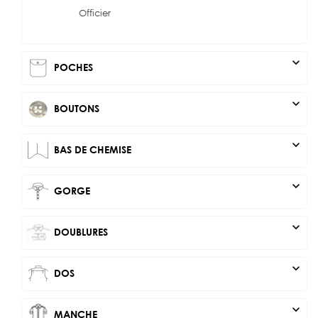
Officier
expand_more
POCHES
expand_more
BOUTONS
expand_more
BAS DE CHEMISE
expand_more
GORGE
expand_more
DOUBLURES
expand_more
DOS
expand_more
MANCHE