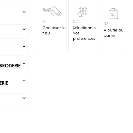
expand_more
01
02
03
Choisissez le
Sélectionnez
expand_more
Ajouter au
tissu
vos
panier
préférences
expand_more
expand_more
BRODERIE
expand_more
ERIE
expand_more