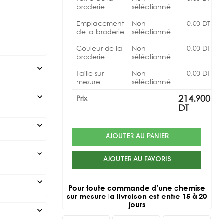
broderie
séléctionné
Emplacement
Non
0.00
DT
de la broderie
séléctionné
Couleur de la
Non
0.00
DT
broderie
séléctionné
expand_more
Taille sur
Non
0.00
DT
mesure
séléctionné
expand_more
214.900
Prix
DT
expand_more
AJOUTER AU PANIER
expand_more
AJOUTER AU FAVORIS
expand_more
Pour toute commande d’une chemise
sur mesure la livraison est entre 15 à 20
jours
expand_more