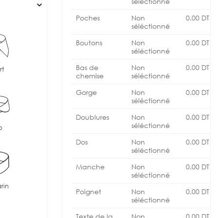
séléctionné
expand_more
Poches
Non
0.00
DT
séléctionné
Boutons
Non
0.00
DT
séléctionné
Bas de
Non
0.00
DT
rt
chemise
séléctionné
Gorge
Non
0.00
DT
séléctionné
Doublures
Non
0.00
DT
séléctionné
b
Dos
Non
0.00
DT
séléctionné
Manche
Non
0.00
DT
séléctionné
rin
Poignet
Non
0.00
DT
séléctionné
Texte de la
Non
0.00
DT