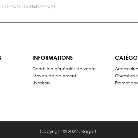
NaN,111-NaN,110-NaN,9-NaN)
S
INFORMATIONS
CATÉGO
Condition générales de vente
Accessoire
Moyen de paiement
Chemises s
Livraison
Promotions
Copyright © 2022 . Bagotti.