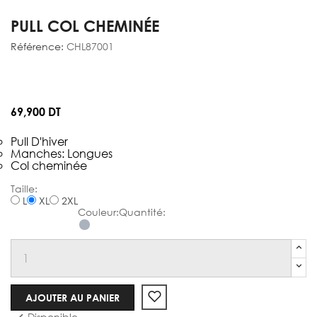
PULL COL CHEMINÉE
Référence:
CHL87001
69,900 DT
Pull D'hiver
Manches: Longues
Col cheminée
Pull
L
XL
2XL
d'hiver
AJOUTER AU PANIER
Disponible