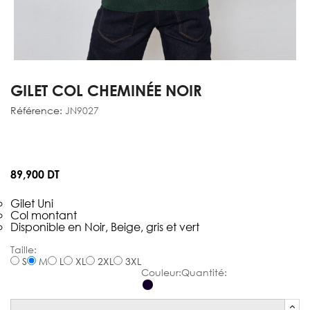
GILET COL CHEMINÉE NOIR
Référence:
JN9027
89,900 DT
Gilet Uni
Col montant
Disponible en Noir, Beige, gris et vert
Gilet
S
M
L
XL
2XL
3XL