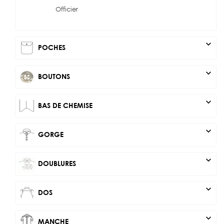
Officier
expand_more
POCHES
expand_more
BOUTONS
expand_more
BAS DE CHEMISE
expand_more
GORGE
expand_more
DOUBLURES
expand_more
DOS
expand_more
MANCHE