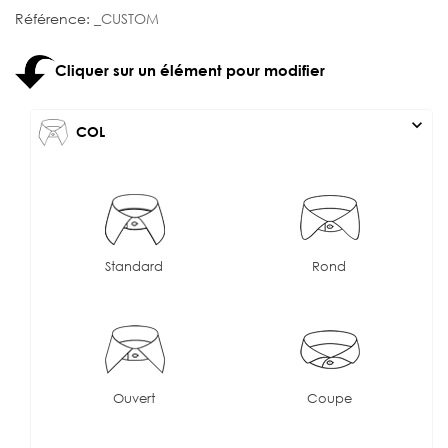
Référence:
_CUSTOM
Cliquer sur un élément pour modifier
expand_more
COL
Standard
Rond
Ouvert
Coupe