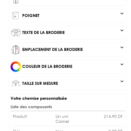
expand_more
POIGNET
expand_more
TEXTE DE LA BRODERIE
expand_more
EMPLACEMENT DE LA BRODERIE
expand_more
COULEUR DE LA BRODERIE
expand_more
TAILLE SUR MESURE
Votre chemise personnalisée
Liste des composants
Produit
Lin uni
214.90
DT
Camel