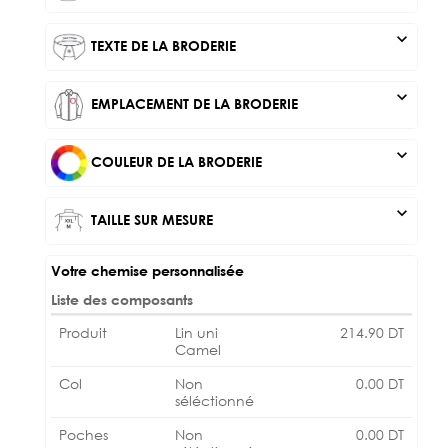
expand_more
TEXTE DE LA BRODERIE
expand_more
EMPLACEMENT DE LA BRODERIE
expand_more
COULEUR DE LA BRODERIE
expand_more
TAILLE SUR MESURE
Votre chemise personnalisée
Liste des composants
Produit
Lin uni
214.90
DT
Camel
Col
Non
0.00
DT
séléctionné
Poches
Non
0.00
DT