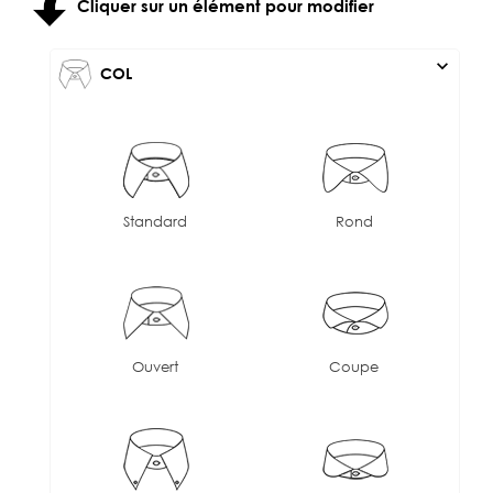
Cliquer sur un élément pour modifier
expand_more
COL
Standard
Rond
Ouvert
Coupe