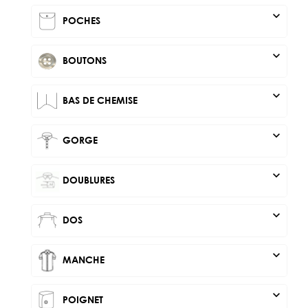
expand_more
POCHES
expand_more
BOUTONS
expand_more
BAS DE CHEMISE
expand_more
GORGE
expand_more
DOUBLURES
expand_more
DOS
expand_more
MANCHE
expand_more
POIGNET