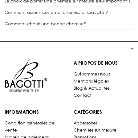
Le choix de porter une chemise sur mesure est-il important ?
Comment assortir costume, chemise et cravate ?
Comment choisir une bonne chemise?


A PROPOS DE NOUS
Qui sommes nous
Mentions légales
Blog & Actualités
Contact
INFORMATIONS
CATÉGORIES
Condition générales de
Accessoires
vente
Chemises sur mesure
Moyen de paiement
Promotions