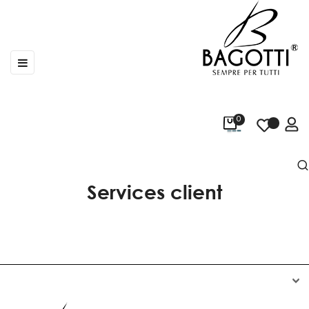
Basculer
☰
la
navigation
0
Services client

