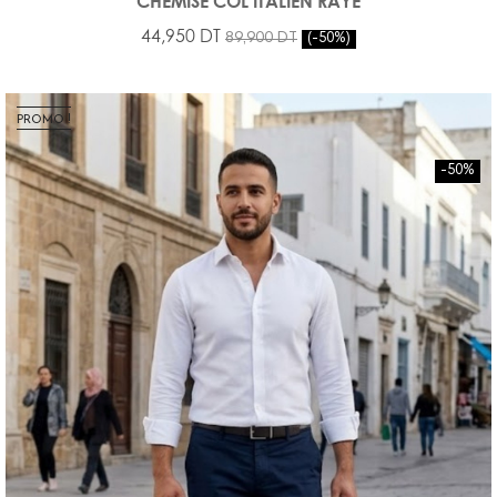
CHEMISE COL ITALIEN RAYE
44,950 DT
89,900 DT
-50%
PROMO !
-50%