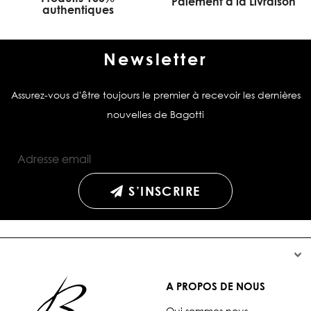
Paiement à la Livraison
authentiques
Newsletter
Assurez-vous d'être toujours le premier à recevoir les dernières
nouvelles de Bagotti
S’INSCRIRE


A PROPOS DE NOUS
Qui sommes nous