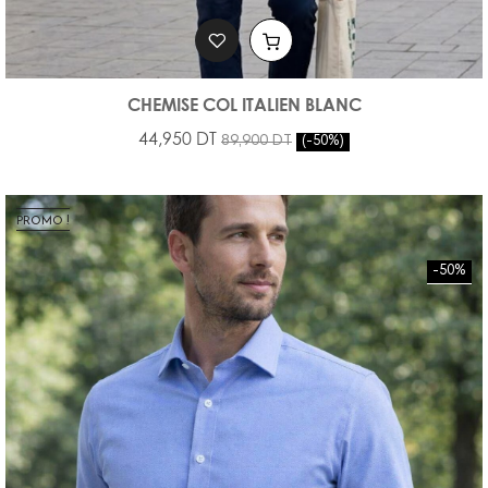
CHEMISE COL ITALIEN BLANC
44,950 DT
89,900 DT
-50%
PROMO !
-50%