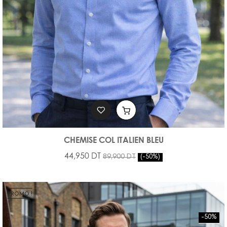
CHEMISE COL ITALIEN BLEU
44,950 DT
89,900 DT
-50%
PROMO !
-50%