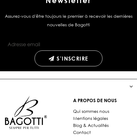
Newsletter
Assurez-vous d'être toujours le premier à recevoir les dernières
nouvelles de Bagotti
S’INSCRIRE


A PROPOS DE NOUS
Qui sommes nous
Mentions légales
Blog & Actualités
Contact